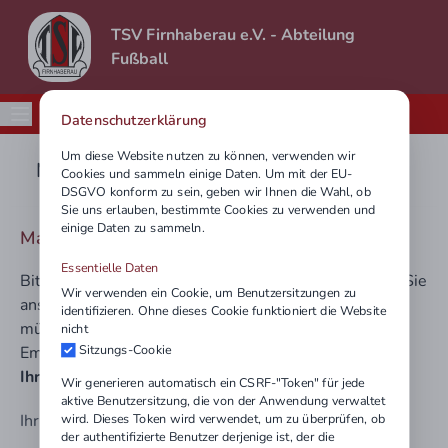
TSV Firnhaberau e.V. - Abteilung
Fußball
Datenschutzerklärung
Um diese Website nutzen zu können, verwenden wir
Mail an Kontakt
Cookies und sammeln einige Daten. Um mit der EU-
DSGVO konform zu sein, geben wir Ihnen die Wahl, ob
Sie uns erlauben, bestimmte Cookies zu verwenden und
einige Daten zu sammeln.
Mail an Martin Dymek
Essentielle Daten
Bitte tragen Sie hier Ihre Nachricht ein und betätigen Sie
Wir verwenden ein Cookie, um Benutzersitzungen zu
anschließend den Button "Nachricht senden". Sie
identifizieren. Ohne dieses Cookie funktioniert die Website
müssen Ihre eMail-Adresse angeben, damit der
nicht
Sitzungs-Cookie
Empfänger Ihnen antworten kann.
Ihre eMail-Adresse wird nicht gespeichert.
Wir generieren automatisch ein CSRF-"Token" für jede
aktive Benutzersitzung, die von der Anwendung verwaltet
Ihr Name
wird. Dieses Token wird verwendet, um zu überprüfen, ob
der authentifizierte Benutzer derjenige ist, der die