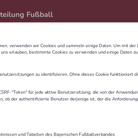
teilung Fußball
kt
Shop
Kunstraseninformationen
Kunstrasenreserv
nen, verwenden wir Cookies und sammeln einige Daten. Um mit der
e uns erlauben, bestimmte Cookies zu verwenden und einige Daten z
utzersitzungen zu identifizieren. Ohne dieses Cookie funktioniert d
tigen Sie anschließend den Button "Nachricht senden". Sie müs
CSRF-"Token" für jede aktive Benutzersitzung, die von der Anwendun
, ob der authentifizierte Benutzer derjenige ist, der die Anforderu
ebnissen und Tabellen des Bayerischen Fußballverbandes