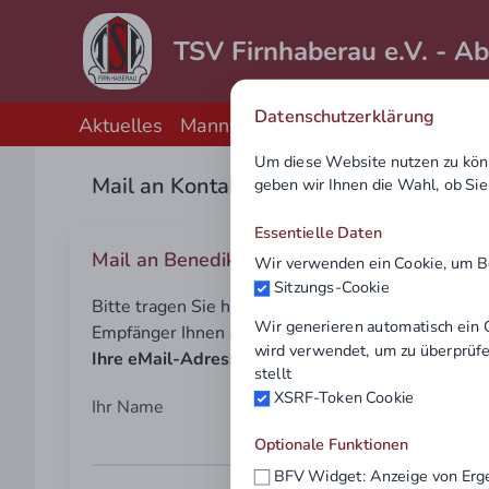
TSV Firnhaberau e.V. - Ab
Datenschutzerklärung
Aktuelles
Mannschaften
Sponsoren
Konta
Um diese Website nutzen zu kön
Mail an Kontakt
geben wir Ihnen die Wahl, ob Si
Essentielle Daten
Mail an Benedikt Hintersberger
Wir verwenden ein Cookie, um Ben
Sitzungs-Cookie
Bitte tragen Sie hier Ihre Nachricht ein und betä
Wir generieren automatisch ein 
Empfänger Ihnen antworten kann.
wird verwendet, um zu überprüfen
Ihre eMail-Adresse wird nicht gespeichert.
stellt
XSRF-Token Cookie
Ihr Name
Optionale Funktionen
BFV Widget: Anzeige von Erg