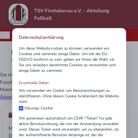
TSV Firnhaberau e.V. - Abteilung
Fußball
Datenschutzerklärung
Um diese Website nutzen zu können, verwenden wir
E3-Junioren (5vs5) - RR Gruppe 03 - 5v5
Cookies und sammeln einige Daten. Um mit der EU-
DSGVO konform zu sein, geben wir Ihnen die Wahl, ob
Jahrgang 2016/2017
Sie uns erlauben, bestimmte Cookies zu verwenden und
einige Daten zu sammeln.
Sie müssen der Anzeige von Widgets des Bayerischen
Fussballverbandes zustimmen, um Statistiken der
Essentielle Daten
Mannschaft sehen zu können.
Wir verwenden ein Cookie, um Benutzersitzungen zu
identifizieren. Ohne dieses Cookie funktioniert die Website
Anzeige der BFV Widgets zustimmen
nicht
Sitzungs-Cookie
Training
Wir generieren automatisch ein CSRF-"Token" für jede
aktive Benutzersitzung, die von der Anwendung verwaltet
Montag 17:00-18:30 Uhr
wird. Dieses Token wird verwendet, um zu überprüfen, ob
der authentifizierte Benutzer derjenige ist, der die
Donnerstag 17:00-18:30 Uhr