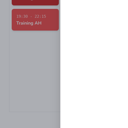
E1
TS
19:30 - 22:15
19:00 - 21:00
Au
Training AH
Training Aktive
Pok
U 11
Stad
19:00 - 21:00
Aug
Training Aktive
19:
19:00 - 21:00
Tra
Training Aktive
19:00 - 21:00
Training Aktive