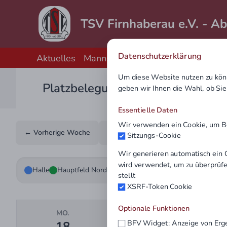
TSV Firnhaberau e.V. - Ab
Datenschutzerklärung
Aktuelles
Mannschaften
Sponsoren
Konta
Um diese Website nutzen zu kön
Platzbelegung
geben wir Ihnen die Wahl, ob Si
Essentielle Daten
Wir verwenden ein Cookie, um Ben
← Vorherige Woche
Heute
Nächste Woche →
Sitzungs-Cookie
Wir generieren automatisch ein 
wird verwendet, um zu überprüfen
Halle
Hauptfeld Nord
Hauptfeld Süd
Kunstrasen Nord
stellt
XSRF-Token Cookie
Optionale Funktionen
MO.
DI.
BFV Widget: Anzeige von Erg
18
19